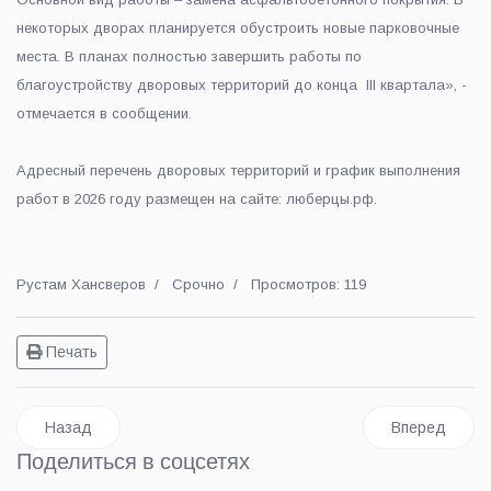
некоторых дворах планируется обустроить новые парковочные
места. В планах полностью завершить работы по
благоустройству дворовых территорий до конца III квартала», -
отмечается в сообщении.
Адресный перечень дворовых территорий и график выполнения
работ в 2026 году размещен на сайте: люберцы.рф.
Рустам Хансверов
Срочно
Просмотров: 119
Печать
Предыдущий: Врачи-стоматологи Люберецкой больницы пров
Следующий: Ш
Назад
Вперед
Поделиться в соцсетях