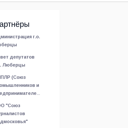
артнёры
министрация г.о.
юберцы
вет депутатов
о. Люберцы
ПЛР (Союз
омышленников и
едпринимателей
берецкого
О "Союз
йона)
рналистов
дмосковья"