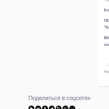
условием
Ко
перепечатки и
ретрансляции
ПК
является ссылка
"В
на первоисточник.
МУ
Никакого
сп
предварительного
согласия на
перепечатку со
стороны
Sup
владельца сайта
не требуется.
Поделиться в соцсетях