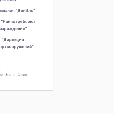
мпания "ДенЭль"
 "Райпотребсоюз
озрождение"
 "Дирекция
ортсооружений"
er User
О нас