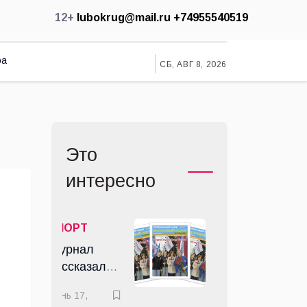
12+
lubokrug@mail.ru
+74955540519
ра
СБ, АВГ 8, 2026
Это
интересно
СПОРТ
Журнал
рассказал
люберчанам
июнь 17,
о том, как