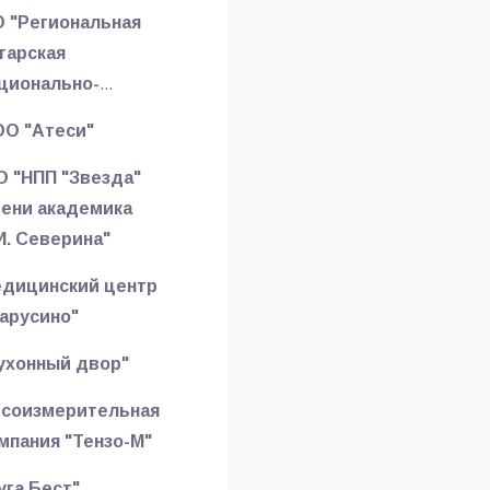
 "Региональная
тарская
ционально-
льтурная
О "Атеси"
тономия
сковской
О "НПП "Звезда"
ласти"
ени академика
И. Северина"
дицинский центр
арусино"
ухонный двор"
соизмерительная
мпания "Тензо-М"
уга Бест"