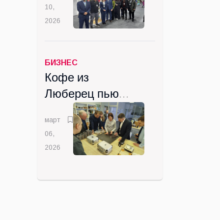
10,
подписала
2026
Госкомпания
"ВИК" из
Люберец
БИЗНЕС
Кофе из
Люберец пьют
от
март
Калининграда
06,
до Камчатки
2026