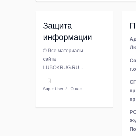
Защита
П
информации
Ад
Л
© Все материалы
сайта
Со
LUBOKRUG
.
RU
г.
могут быть
СП
воспроизведены
Super User
О нас
пр
в любых
пр
средствах
Лю
массовой
РО
ра
информации, на
Жу
серверах сети
По
Интернет или на