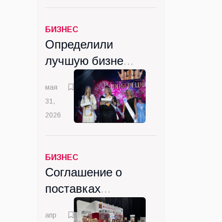
БИЗНЕС
Определили
лучшую бизнес-
леди
мая
Люберецкого
31,
округа
2026
БИЗНЕС
Соглашение о
поставках
ветпрепаратов
апр
в Монголию