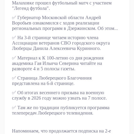
Малаховке прошел футбольный матч с участием
"Легенд футбола".
✅
Губернатор Московской области Андрей
Воробьев ознакомился с ходов реализации
региональных программ в Дзержинском. Об этом
читайте на 2 странице газеты.
✅
На 3-й странице читаем историю члена
Ассоциации ветеранов СВО городского округа
Люберцы Данила Алексеевича Куринного.
✅
Материал к К 100-летию со дня рождения
академика Гая Ильича Северина читайте на
развороте 4 и 5 полосы газеты.
✅
Страница Люберецкого Благочиния
представлена на 6-й странице.
✅
Об итогах весеннего призыва на военную
службу в 2026 году можно узнать на 7 полосе.
✅
Там же по традиции публикуется программа
телепередач Люберецкого телевидения.
Напоминаем, что продолжается подписка на 2-е