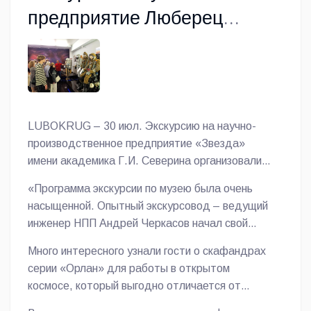
предприятие Люберец
провели «долголеты» и
активисты библиотеки
LUBOKRUG – 30 июл. Экскурсию на
научно-
производственное предприятие «Звезда»
имени академика Г.И. Северина организовали
Томилинская библиотека и клуб «Активное
«Программа экскурсии по музею была очень
долголетие», сообщает корреспондент газеты
насыщенной. Опытный экскурсовод – ведущий
«Люберецкий округ».
инженер НПП Андрей Черкасов начал свой
рассказ с полетов в космос собак Белки и
Много интересного узнали гости о скафандрах
Стрелки, с макетов их спускаемых аппаратов.
серии «Орлан» для работы в открытом
Но главными экспонатами музея, безусловно,
космосе, который выгодно отличается от
являются скафандр и катапультное кресло
американских образцов: зашел в дверцу на
первопроходца космоса Юрия Гагарина. Была