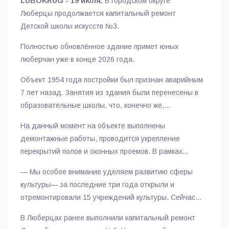
LUBOKRUG - 19 июля.
В городском округе
Люберцы продолжается капитальный ремонт
Детской школы искусств №3.
Полностью обновлённое здание примет юных
люберчан уже в конце 2026 года.
Объект 1954 года постройки был признан аварийным
7 лет назад. Занятия из здания были перенесены в
образовательные школы, что, конечно же,
доставляет неудобства.
На данный момент на объекте выполнены
демонтажные работы, проводится укрепление
перекрытий полов и оконных проемов. В рамках
капремонта специалисты обновят фасад здания,
— Мы особое внимание уделяем развитию сферы
обустроят входную группу, заменят инженерные
культуры— за последние три года открыли и
сети, радиаторы, сантехническое оборудование,
отремонтировали 15 учреждений культуры. Сейчас
окна и двери. Строители проведут внутреннюю
полностью обновляем здание Детской школы
отделку помещений, кровельные работы, а также
В Люберцах ранее выполнили капитальный ремонт
искусств №3 — дать объекту вторую жизнь жители
заменят мебель и оборудование. На территории