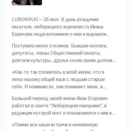
LUBOKRUG – 26 июл. В день рождения
писателя, люберецкого журналиста Ивана
Борисова люди вспомнили о нем и выразили
свою признательность, сообщает
Поступило много откликов. Бывшие коллеги,
корреспондент газеты «Люберецкий округ».
депутаты, члены Общественной палаты,
деятели культуры, друзья сочли своим долгом
откликнуться и добрым словом вспомнить,
«Как-то так сложилось в моей жизни, что я
каким он был человеком.
легко нахожу общий язык с людьми старше
себя. Я понимаю их, они понимают меня, а
взаимопонимание и взаимоуважение - самый
Большой период своей жизни Иван Егорович
надёжный фундамент для настоящей дружбы!
работал в газете "Люберецкая панорама", в
И дружить с такими людьми одно
редакции которой поэт и познакомился с ним в
удовольствие, и перенимать жизненный опыт,
2014 году.
как говорится, не грех. Одним из моих близких
«Помню все наши встречи и неизменную
старших товарищей был Иван Егорович