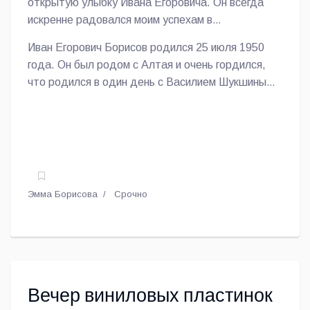
открытую улыбку Ивана Егоровича. Он всегда
Борисов - прекрасный писатель-сказочник,
искренне радовался моим успехам в
первоклассный журналист и просто добрый и
литературе, освещал события моей
Иван Егорович Борисов родился 25 июля 1950
отзывчивый человек!», - пишет член Союза
литературной жизни на страницах своей газеты,
года. Он был родом с Алтая и очень гордился,
писателей России Алексей Гушан.
организовывал творческие встречи и
что родился в один день с Василием Шукшиным
презентации моих книг в рамках "Школы
- своим знаменитым земляком. К сожалению,
юнкоров", - дополнил поэт.
уже полтора года Ивана Егоровича нет на этой
земле, но продолжают жить его чудесные книги
и статьи, живёт память о нём в сердцах
родных, коллег, учеников...
Эмма Борисова
Срочно
Вечер виниловых пластинок