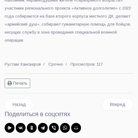
Напомним, неравнодушные жители «серебряного возраста»,
участники регионального проекта «Активное долголетие» с 2022
года собираются на базе второго корпуса местного ДК, делают
«армейский душ», собирают гуманитарную помощь для бойцов,
несущих службу в зоне проведения специальной военной
операции.
Рустам Хансверов
Срочно
Просмотров: 117
Печать
Предыдущий: Полицейские в Красково задержали подозрева
Следующий: В
Назад
Вперед
Поделиться в соцсетях