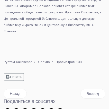
Люберцы Владимира Волкова обновят четыре библиотеки:
помещения в общественном центре им. Ярослава Смелякова, в
Центральной городской библиотеке, центральную детскую
библиотеку «Бригантина» и центральную библиотеку им. С.
Есенина.
Рустам Хансверов
Срочно
Просмотров: 138
Печать
Предыдущий: Две золотые и одну бронзовую медали завоев
Следующий: Г
Назад
Вперед
Поделиться в соцсетях