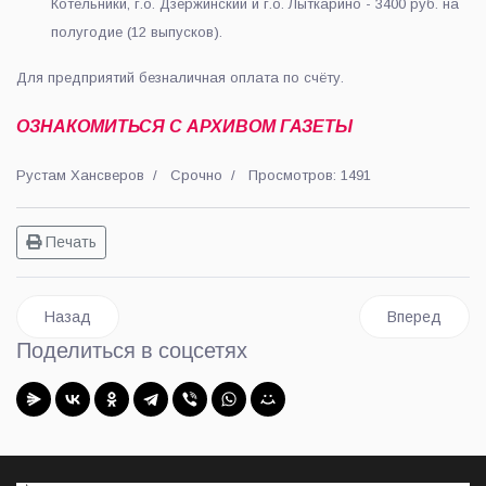
Котельники, г.о. Дзержинский и г.о. Лыткарино - 3400 руб. на
полугодие (12 выпусков).
Для предприятий безналичная оплата по счёту.
ОЗНАКОМИТЬСЯ С АРХИВОМ ГАЗЕТЫ
Рустам Хансверов
Срочно
Просмотров: 1491
Печать
Предыдущий: Где можно взять газету "Люберецкий округ"?
Следующий: У
Назад
Вперед
Поделиться в соцсетях