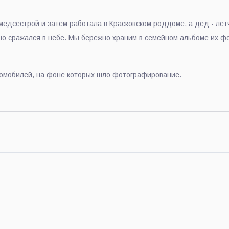
медсестрой и затем работала в Красковском роддоме, а дед - ле
о сражался в небе. Мы бережно храним в семейном альбоме их ф
томобилей, на фоне которых шло фотографирование.
Победы состоялся в Люберцах