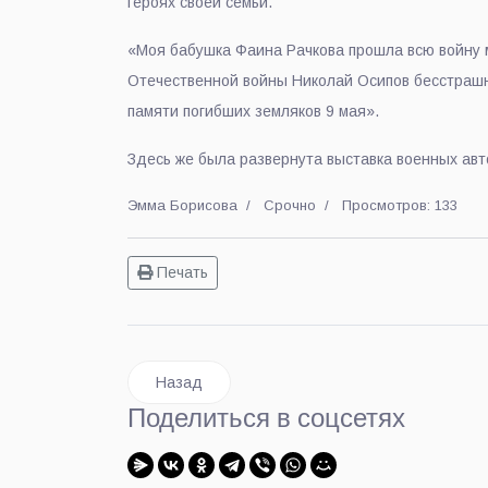
героях своей семьи.
«Моя бабушка Фаина Рачкова прошла всю войну 
Отечественной войны Николай Осипов бесстрашн
памяти погибших земляков 9 мая».
Здесь же была развернута выставка военных ав
Эмма Борисова
Срочно
Просмотров: 133
Печать
Предыдущий: Памятный митинг в честь Дня 
Назад
Поделиться в соцсетях