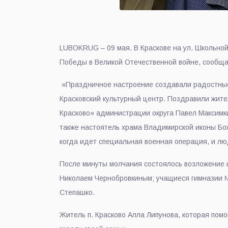
LUBOKRUG – 09 мая. В Краскове на ул. Школьно
Победы в Великой Отечественной войне, сообща
«Праздничное настроение создавали радостные 
Красковский культурный центр. Поздравили жите
Красково» администрации округа Павел Максимки
также настоятель храма Владимирской иконы Бож
когда идет специальная военная операция, и лю
После минуты молчания состоялось возложение ц
Николаем Чернобровкиным; учащиеся гимназии №
Степашко.
Житель п. Красково Алла Липунова, которая помо