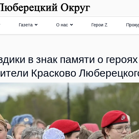
Газета
О нас
Герои Z
Проку
дики в знак памяти о героя
ители Красково Люберецког