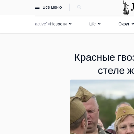
Всё меню
active">
Новости
Life
Округ
Красные гвоз
стеле ж