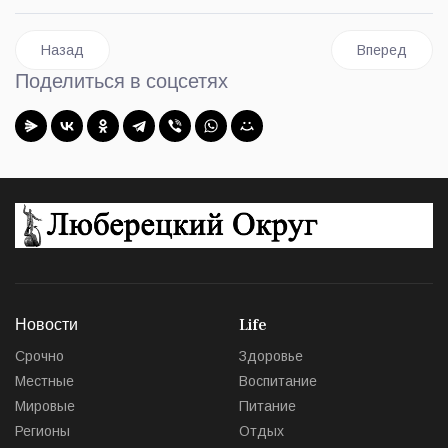
Предыдущий: Глава Люберец Владимир Волков: еще на один
Следующий: В
Назад
Вперед
Поделиться в соцсетях
Новости
Life
Срочно
Здоровье
Местные
Воспитание
Мировые
Питание
Регионы
Отдых