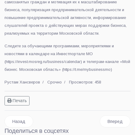
самозанятых граждан и мотивация их к масштабированию
бизнеса, популяризация предпринимательской деятельности и
повышение предпринимательской активности, информирование
слушателей проекта о действующих мерах поддержки бизнеса,
реализуемых на территории Московской области.
Следите за обучающими программами, мероприятиями и
новостями в календаре на Инвестпортале МО
(https://invest.mosreg.ru/business/calendar) и телеграм-канале «Мой
бизнес. Московская область» (https://t.me/mybusinessmo)
Рустам Хансверов
Срочно
Просмотров: 458
Печать
Предыдущий: Напиши пьесу, которую поставят на большой 
Следующий: 
Назад
Вперед
Поделиться в соцсетях