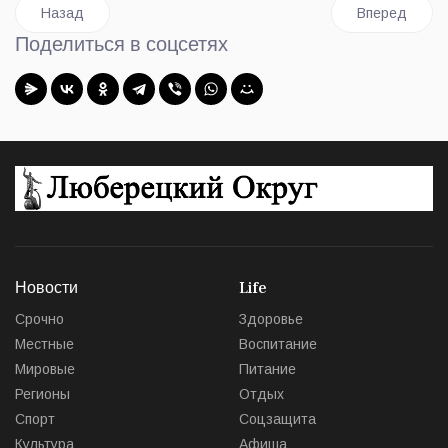
Предыдущий: Субботник по уборке снега пройдет в Люберца
Следующий: Д
Назад
Вперед
Поделиться в соцсетях
Новости
Life
Срочно
Здоровье
Местные
Воспитание
Мировые
Питание
Регионы
Отдых
Спорт
Соцзащита
Культура
Афиша