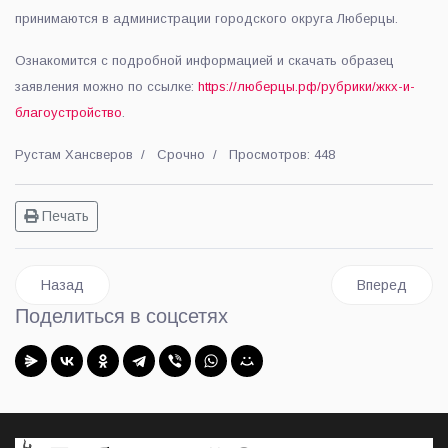
принимаются в администрации городского округа Люберцы.
Ознакомится с подробной информацией и скачать образец
заявления можно по ссылке:
https://люберцы.рф/рубрики/жкх-и-
благоустройство
.
Рустам Хансверов
Срочно
Просмотров: 448
Печать
Предыдущий: Люберецкая госавтоинспекция проводит меро
Следующий: В
Назад
Вперед
Поделиться в соцсетях