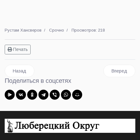
Рустам Хансверов
Срочно
Просмотров: 218
Печать
Предыдущий: Сегодня вышел в свет очередной 23-й номер 
Следующий: Ж
Назад
Вперед
Поделиться в соцсетях