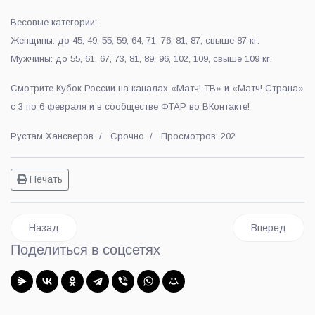
Весовые категории:
Женщины: до 45, 49, 55, 59, 64, 71, 76, 81, 87, свыше 87 кг.
Мужчины: до 55, 61, 67, 73, 81, 89, 96, 102, 109, свыше 109 кг.
Смотрите Кубок России на каналах «Матч! ТВ» и «Матч! Страна»
с 3 по 6 февраля и в сообществе ФТАР во ВКонтакте!
Рустам Хансверов
Срочно
Просмотров: 202
Печать
Предыдущий: Жители Люберец принимают участие в борьбе
Следующий: В
Назад
Вперед
Поделиться в соцсетях