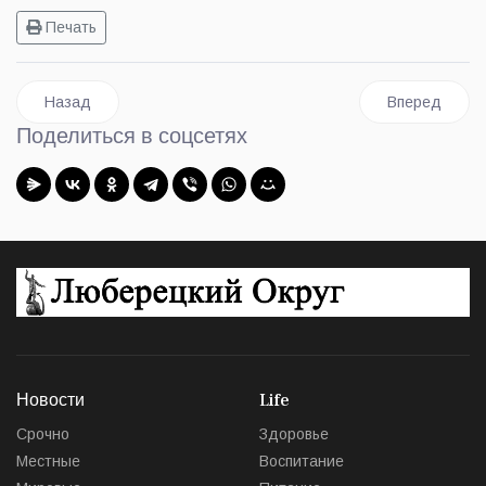
Печать
Предыдущий: Люберецкие спортсмены завоевали четыре ме
Следующий: В
Назад
Вперед
Поделиться в соцсетях
Новости
Life
Срочно
Здоровье
Местные
Воспитание