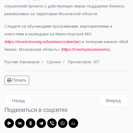
слушателей проекта о действующих мерах поддержки бизнеса,
реализуемых на территории Московской области.
Следите за обучающими программами, мероприятиями и
новостями в календаре на Инвестпортале МО
(
https://invest.mosreg.ru/business/calendar
) и телеграм-канале «Мой
бизнес. Московская область» (
https://t.me/mybusinessmo
)
Рустам Хансверов
Срочно
Просмотров: 477
Печать
Предыдущий: Вышел новый номер газеты "Люберецкий округ"
Следующий: Г
Назад
Вперед
Поделиться в соцсетях