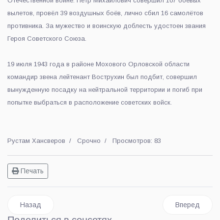
Отечественной войне. Пётр Михайлович совершил 107 боевых
вылетов, провёл 39 воздушных боёв, лично сбил 16 самолётов
противника. За мужество и воинскую доблесть удостоен звания
Героя Советского Союза.
19 июля 1943 года в районе Мохового Орловской области
командир звена лейтенант Вострухин был подбит, совершил
вынужденную посадку на нейтральной территории и погиб при
попытке выбраться в расположение советских войск.
Рустам Хансверов
Срочно
Просмотров: 83
Печать
Предыдущий: Акция «Коробка храбрости» стартовала в гор
Следующий: Б
Назад
Вперед