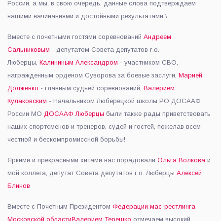
России, а мы, в свою очередь, данные слова подтверждаем
нашими начинаниями и достойными результатами \
Вместе с почетными гостями соревнований
Андреем
Сальниковым
- депутатом Совета депутатов г.о.
Люберцы,
Калининым Александром
- участником СВО,
награжденным орденом Суворова за боевые заслуги,
Марией
Долженко
- главным судьей соревнований,
Валерием
Кулаковским
- Начальником Люберецкой школы РО ДОСААФ
России МО
ДОСААФ Люберцы
были также рады приветствовать
наших спортсменов и тренеров, судей и гостей, пожелав всем
честной и бескомпромиссной борьбы!
Яркими и прекрасными хитами нас порадовали
Ольга Волкова
и
мой коллега, депутат Совета депутатов г.о. Люберцы
Алексей
Блинов
Вместе с Почетным Президентом
Федерации мас-рестлинга
Московской области
Валерием Терешко
отмечаем высокий