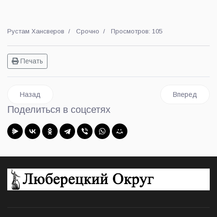
Рустам Хансверов
Срочно
Просмотров: 105
Печать
Предыдущий: Четыре золота и четыре бронзы завоевали сп
Следующий: Р
Назад
Вперед
Поделиться в соцсетях