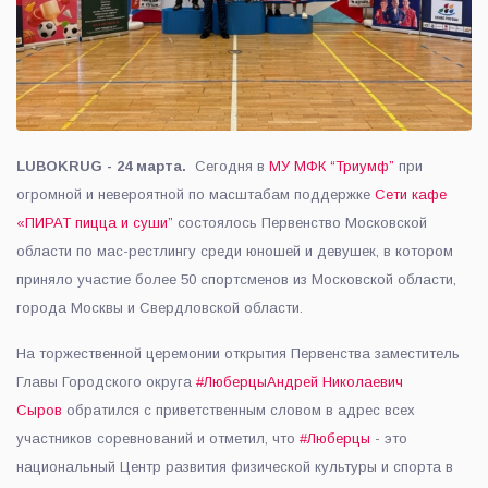
LUBOKRUG - 24 марта.
Сегодня в
МУ МФК “Триумф”
при
огромной и невероятной по масштабам поддержке
Сети кафе
«ПИРАТ пицца и суши”
состоялось Первенство Московской
области по мас-рестлингу среди юношей и девушек, в котором
приняло участие более 50 спортсменов из Московской области,
города Москвы и Свердловской области.
На торжественной церемонии открытия Первенства заместитель
Главы Городского округа
#Люберцы
Андрей Николаевич
Сыров
обратился с приветственным словом в адрес всех
участников соревнований и отметил, что
#Люберцы
- это
национальный Центр развития физической культуры и спорта в