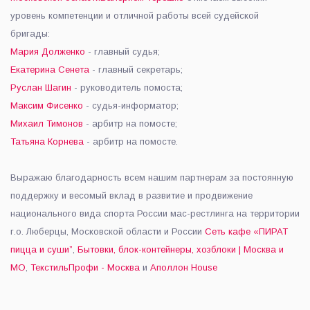
уровень компетенции и отличной работы всей судейской
бригады:
Мария Долженко
- главный судья;
Екатерина Сенета
- главный секретарь;
Руслан Шагин
- руководитель помоста;
Максим Фисенко
- судья-информатор;
Михаил Тимонов
- арбитр на помосте;
Татьяна Корнева
- арбитр на помосте.
Выражаю благодарность всем нашим партнерам за постоянную
поддержку и весомый вклад в развитие и продвижение
национального вида спорта России мас-рестлинга на территории
г.о. Люберцы, Московской области и России
Сеть кафе «ПИРАТ
пицца и суши”
,
Бытовки, блок-контейнеры, хозблоки | Москва и
МО
,
ТекстильПрофи - Москва
и
Аполлон House