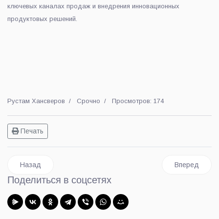
ключевых каналах продаж и внедрения инновационных
продуктовых решений.
Рустам Хансверов
Срочно
Просмотров: 174
Печать
Предыдущий: Гуманитарный груз на передовую отправлен 
Следующий: 
Назад
Вперед
Поделиться в соцсетях