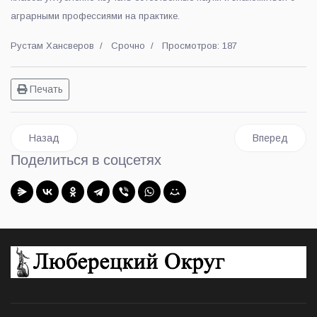
аграрными профессиями на практике.
Рустам Хансверов
Срочно
Просмотров: 187
Печать
Предыдущий: Двадцать пять пешеходных переходов с подсв
Следующий: 
Назад
Вперед
Поделиться в соцсетях