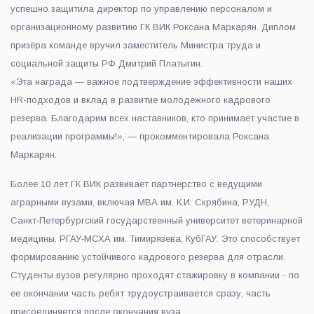
успешно защитила директор по управлению персоналом и
организационному развитию ГК ВИК Роксана Маркарян. Диплом
призёра команде вручил заместитель Министра труда и
социальной защиты РФ Дмитрий Платыгин.
«Эта награда — важное подтверждение эффективности наших
HR-подходов и вклад в развитие молодежного кадрового
резерва. Благодарим всех наставников, кто принимает участие в
реализации программы!», — прокомментировала Роксана
Маркарян.
Более 10 лет ГК ВИК развивает партнерство с ведущими
аграрными вузами, включая МВА им. К.И. Скрябина, РУДН,
Санкт‑Петербургский государственный университет ветеринарной
медицины, РГАУ‑МСХА им. Тимирязева, КубГАУ. Это способствует
формированию устойчивого кадрового резерва для отрасли.
Студенты вузов регулярно проходят стажировку в компании - по
ее окончании часть ребят трудоустраивается сразу, часть
присоединяется после окончания вуза.