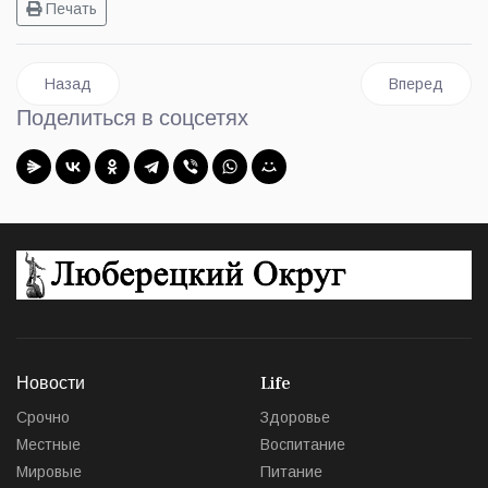
Печать
Предыдущий: Газета рассказала о том, как глава Люберец 
Следующий: З
Назад
Вперед
Поделиться в соцсетях
Новости
Life
Срочно
Здоровье
Местные
Воспитание
Мировые
Питание