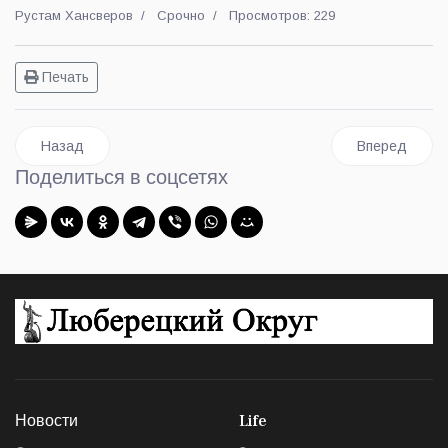
Рустам Хансверов
Срочно
Просмотров: 229
Печать
Предыдущий: Проект «Сказочный Град Томилино» представ
Следующий: Д
Назад
Вперед
Поделиться в соцсетях
Новости
Life