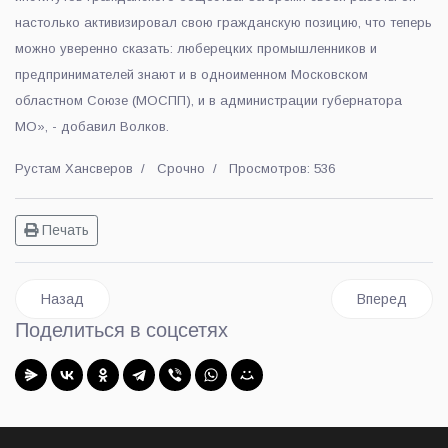
настолько активизировал свою гражданскую позицию, что теперь
можно уверенно сказать: люберецких промышленников и
предпринимателей знают и в одноименном Московском
областном Союзе (МОСПП), и в администрации губернатора
МО», - добавил Волков.
Рустам Хансверов
Срочно
Просмотров: 536
Печать
Предыдущий: Центр «Мой бизнес» Подмосковья запускает 
Следующий: В
Назад
Вперед
Поделиться в соцсетях