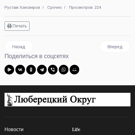
Рустам Хансверов
Срочно
Просмотров: 224
Печать
Предыдущий: Вышел в свет очередной, 22-й, номер газеты
Следующий: 
Назад
Вперед
Поделиться в соцсетях
Новости
Life