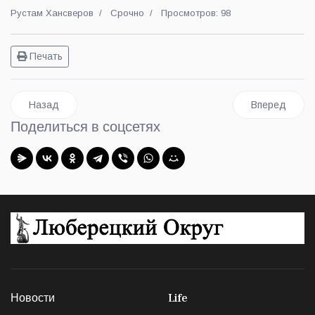
Рустам Хансверов
Срочно
Просмотров: 98
Печать
Предыдущий: Глава Люберецкого округа вручил Ивану Сокол
Следующий: Т
Назад
Вперед
Поделиться в соцсетях
Новости
Life