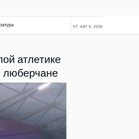
ратура
ЧТ, АВГ 6, 2026
лой атлетике
и люберчане