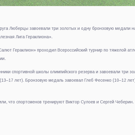
руга Люберцы завоевали три золотых и одну бронзовую медали на
лезная Лига Гераклиона».
«Салют Гераклион» проходил Всероссийский турнир по тяжелой атл
ии.
нники спортивной школы олимпийского резерва и завоевали три з
(13–17 лет). Бронзовую медаль завоевал Глеб Фесенко (10–12 ле
или, что спортсменов тренируют Виктор Сулоев и Сергей Чеберин.