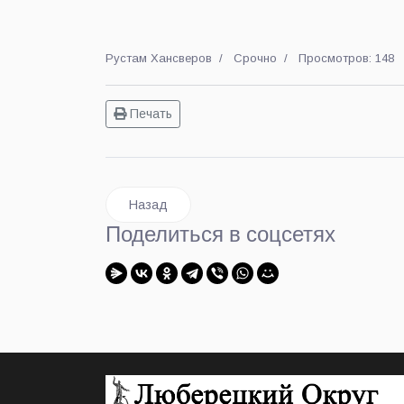
Рустам Хансверов
Срочно
Просмотров: 148
Печать
Предыдущий: В первые дни нового года авто
Назад
Поделиться в соцсетях