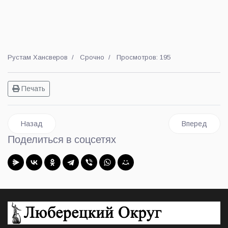
Рустам Хансверов
Срочно
Просмотров: 195
Печать
Предыдущий: Более 190 медалей завоевали люберецкие тхэ
Следующий:
Назад
Вперед
Поделиться в соцсетях