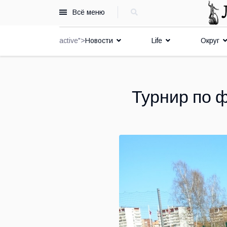
Всё меню
active">
Новости
Life
Округ
Турнир по ф