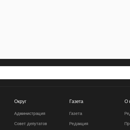
азертагу среди участников СВО состоялся в Люберцах
Округ
Газета
О 
Администрация
Газета
Ре
Совет депутатов
Редакция
Пр