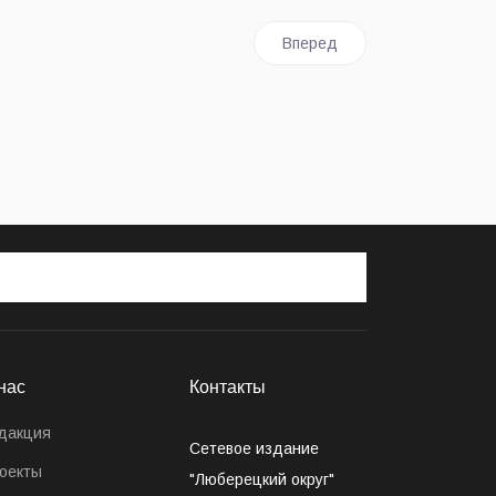
Следующий: Люберецкие рос
Вперед
нас
Контакты
дакция
Сетевое издание
оекты
"Люберецкий округ"