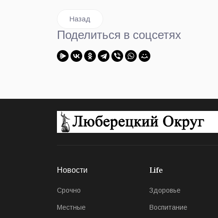
Предыдущий: Первый командный турнир по л
Назад
Поделиться в соцсетях
Новости
Life
Срочно
Здоровье
Местные
Воспитание