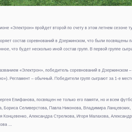
дионе «Электрон» пройдет второй по счету в этом летнем сезоне т
торяет состав соревнований в Дзержинском, что были посвящены п
ое, что будет несколько иной состав групп. В первой группе сы
названием «Электрон», победитель соревнований в Дзержинском –
о»). Регламент – обычный. Победители групп сыграют за 1-е мест
гея Епифанова, посвящен не только его памяти, но и всем футбол
а, Бориса Селиверстова, Павла Никонова, Владимира Ланцевских,
ея Концевенко, Александра Стрелкова, Игоря Малахова, Александ
кова …