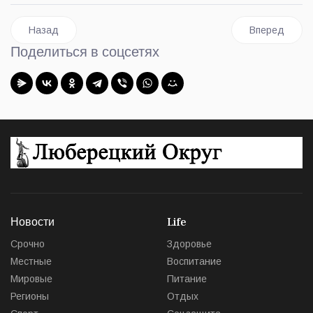
Предыдущий: Самозанятые обучались на бесплатном спецк
Следующий: П
Назад
Вперед
Поделиться в соцсетях
Новости
Life
Срочно
Здоровье
Местные
Воспитание
Мировые
Питание
Регионы
Отдых