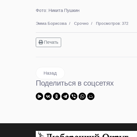
Фото: Никита Пушкин
Эмма Борисова
Срочно
Просмотров: 372
Печать
Предыдущий: Александр Чувашев: «Если не г
Назад
Поделиться в соцсетях