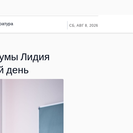
ратура
СБ, АВГ 8, 2026
думы Лидия
й день