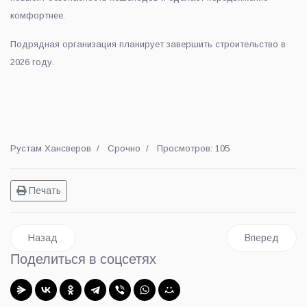
комфортнее.
Подрядная организация планирует завершить строительство в
2026 году
.
Рустам Хансверов
Срочно
Просмотров: 105
Печать
Предыдущий: «Единая Россия» готовит День соседей в Люб
Следующий: З
Назад
Вперед
Поделиться в соцсетях