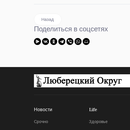
Предыдущий: Руководитель футбольной школ
Назад
Поделиться в соцсетях
Новости
Life
Срочно
Здоровье