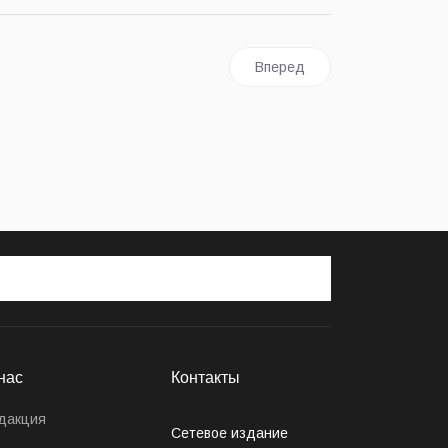
 участки
Следующий: Екатерина Исае
Вперед
нас
Контакты
дакция
Сетевое издание