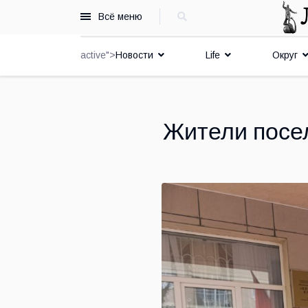
Всё меню
active">
Новости
Life
Округ
Жители посел