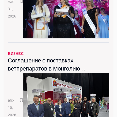
мая
31,
2026
БИЗНЕС
Соглашение о поставках
ветпрепаратов в Монголию
подписала Госкомпания
"ВИК" из Люберец
апр
10,
2026