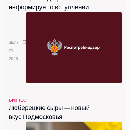
информирует о вступлении с
сентября новых санитарных
правил
июль
21,
2026
БИЗНЕС
Люберецкие сыры — новый
вкус Подмосковья