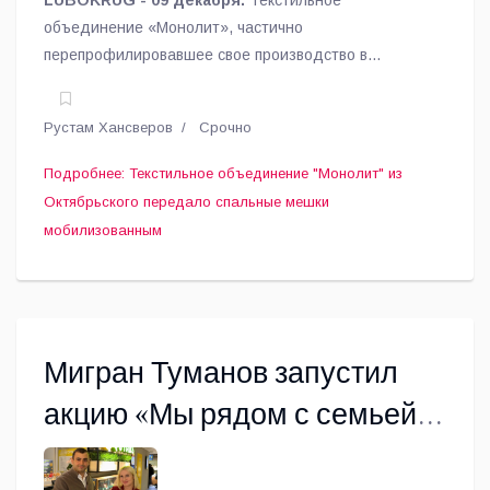
LUBOKRUG - 09 декабря.
Текстильное
объединение «Монолит», частично
перепрофилировавшее свое производство в
городском округе Люберцы под выпуск спальных
мешков и маскировочных костюмов, поставила эту
Рустам Хансверов
Срочно
продукцию для нужд армии, сообщили в
министерстве инвестиций, промышленности и науки
Подробнее: Текстильное объединение "Монолит" из
Московской области.
Октябрьского передало спальные мешки
мобилизованным
Мигран Туманов запустил
акцию «Мы рядом с семьей
солдата» в Люберцах