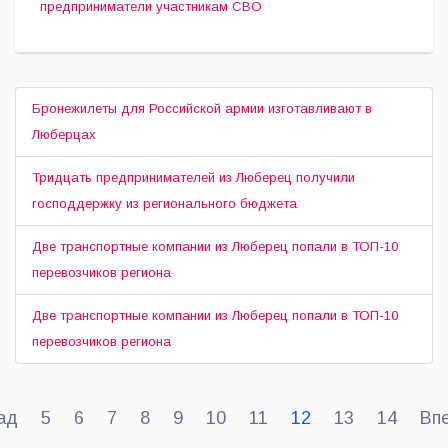
предприниматели участникам СВО
Бронежилеты для Российской армии изготавливают в
Люберцах
Тридцать предпринимателей из Люберец получили
господдержку из регионального бюджета
Две транспортные компании из Люберец попали в ТОП-10
перевозчиков региона
Две транспортные компании из Люберец попали в ТОП-10
перевозчиков региона
ад
5
6
7
8
9
10
11
12
13
14
Вп