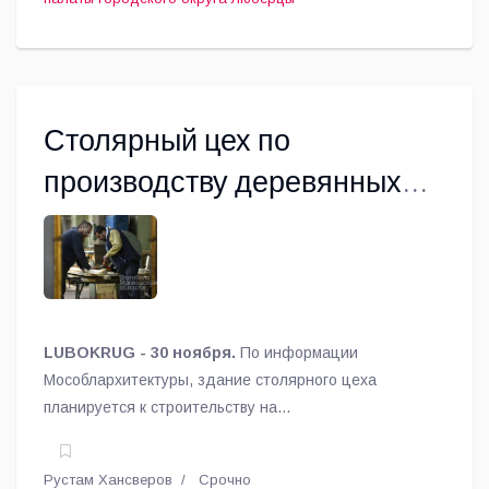
Столярный цех по
производству деревянных
оконных рам создаст в
Люберцах 26 новых рабочих
мест
LUBOKRUG - 30 ноября.
По информации
Мособлархитектуры, здание столярного цеха
планируется к строительству на
территории промзоны Северное Торбеево.
Рустам Хансверов
Срочно