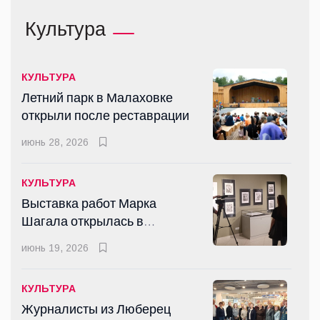
СПОРТ
Культура
Почти двадцать медалей
завоевали люберецкие
спортсмены на турнире по
апр 15, 2026
КУЛЬТУРА
тяжёлой атлетике в
Летний парк в Малаховке
Дзержинском
открыли после реставрации
КУЛЬТУРА
Выставка работ Марка
июнь 28, 2026
Шагала открылась в
Люберцах
июнь 19, 2026
КУЛЬТУРА
Выставка работ Марка
Шагала открылась в
СПОРТ
Люберцах
Журнал рассказал
июнь 19, 2026
люберчанам о том, как спорт
помогает здоровью и
июнь 17, 2026
КУЛЬТУРА
духовному развитию
Журналисты из Люберец