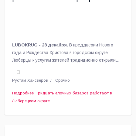
округе
LUBOKRUG - 28 декабря.
В преддверии Нового
года и Рождества Христова в городском округе
Люберцы к услугам жителей традиционно открылись
елочные базары, в этом году их порядка 30,
сообщил глава муниципалитета Владимир Волков.
Рустам Хансверов
Срочно
Подробнее: Тридцать ёлочных базаров работают в
Люберецком округе