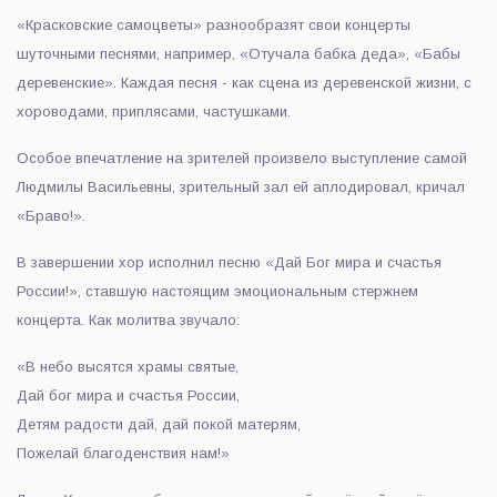
«Красковские самоцветы» разнообразят свои концерты
шуточными песнями, например, «Отучала бабка деда», «Бабы
деревенские». Каждая песня - как сцена из деревенской жизни, с
хороводами, приплясами, частушками.
Особое впечатление на зрителей произвело выступление самой
Людмилы Васильевны, зрительный зал ей аплодировал, кричал
«Браво!».
В завершении хор исполнил песню «Дай Бог мира и счастья
России!», ставшую настоящим эмоциональным стержнем
концерта. Как молитва звучало:
«В небо высятся храмы святые,
Дай бог мира и счастья России,
Детям радости дай, дай покой матерям,
Пожелай благоденствия нам!»