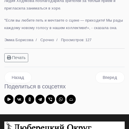
Лидия Ходякова поблагодарила зрителей за тёплый приём и
пригласила заниматься в хоре.
"Если вы любите петь и мечтаете о сцене — приходите! Мы рады
каждому новому голосу в нашем коллективе!», - сказала она.
Эмма Борисова
Срочно
Просмотров: 127
Печать
Предыдущий: Строевой смотр проведён в МУ МВД России 
Следующий: 
Назад
Вперед
Поделиться в соцсетях