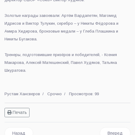
Золотые награды завоевали: Артём Вардапетян, Магомед
Идрисов и Виктор Тулукин, серебро – у Никиты Фёдорова и
Амира Хидирова, бронзовые медали – у Глеба Плашкина и
Никиты Бугакова.
Тренеры, подготовившие призёров и победителей, - Ксения
Макарова, Алексей Матюшенский, Павел Худяков, Татьяна
Шкуратова.
Рустам Хансверов
Срочно
Просмотров: 99
Печать
Предыдущий: Хор русской песни из Красковского культурно
Следующий: П
Назад
Вперед