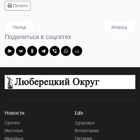
Печать
Предыдущий: Более 17 тысяч детей прошли профилактическ
Следующий: 
Назад
Вперед
Поделиться в соцсетях
Новости
Life
Срочно
Здоровье
Местные
Воспитание
Мировые
Питание