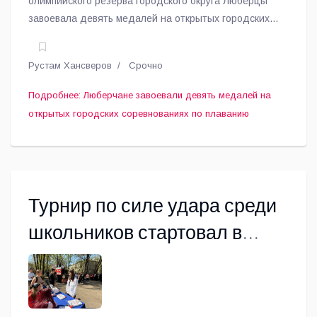
олимпийского резерва городского округа Люберцы
завоевала девять медалей на открытых городских
соревнованиях по плаванию «Золотой Резерв.
Космический», прошедших в Королёве.
Рустам Хансверов
Срочно
Подробнее: Люберчане завоевали девять медалей на
открытых городских соревнованиях по плаванию
Турнир по силе удара среди
школьников стартовал в
Люберцах