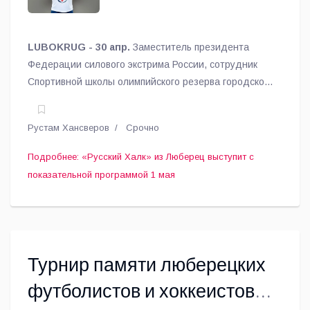
LUBOKRUG - 30 апр.
Заместитель президента
Федерации силового экстрима России, сотрудник
Спортивной школы олимпийского резерва городского
округа Люберцы, многократный рекордсмен мира по
силовым номерам Сергей Агаджанян по прозвищу
Рустам Хансверов
Срочно
«Русский Халк» выступит с большой праздничной
программой 1 мая.
Подробнее: «Русский Халк» из Люберец выступит с
показательной программой 1 мая
Турнир памяти люберецких
футболистов и хоккеистов