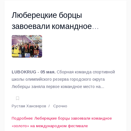
Люберецкие борцы
завоевали командное
«золото» на международном
фестивале
LUBOKRUG - 05 мая.
Сборная команда спортивной
школы олимпийского резерва городского округа
Люберцы заняла первое командное место на
международном фестивале борьбы, посвящённом
памяти Владимира Жириновского.
Рустам Хансверов
Срочно
Подробнее: Люберецкие борцы завоевали командное
«золото» на международном фестивале