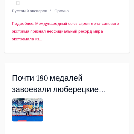
одновременным надуванием до разрыва грелки
Рустам Хансверов
Срочно
экстремала, многократного рекордсмена мира по
силовым номерам, заместителя президента
Подробнее: Международный союз стронгмена-силового
Федерации силового экстрима России Сергея
экстрима признал неофициальный рекорд мира
Агаджаняна по прозвищу «Русский Халк» из
экстремала из...
Люберец.
Почти 180 медалей
завоевали люберецкие
тхэквондисты на Кубке
России