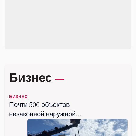
Ветеран СВО из Люберец
завоевал золотую медаль на
Всероссийских
июль 25, 2026
соревнованиях по легкой
атлетике
Бизнес
БИЗНЕС
Почти 500 объектов
незаконной наружной
рекламы демонтировали в
Люберцах с начала года