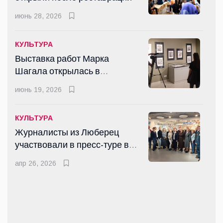
Рустаму Хансверову вручена
июнь 28, 2026
медаль Союза журналистов
России
апр 14, 2026
КУЛЬТУРА
Выставка работ Марка
Шагала открылась в
КУЛЬТУРА
Люберцах
Летний парк в Малаховке
июнь 19, 2026
открыли после реставрации
июнь 28, 2026
КУЛЬТУРА
Журналисты из Люберец
участвовали в пресс-туре в
КУЛЬТУРА
Гжель
Стали известны лауреаты 2-
апр 26, 2026
го «Литературно-
музыкально-
март 10, 2026
художественного конкурса-
Премии имени Н.Д.
СПОРТ
Телешова»