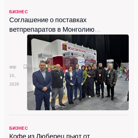
БИЗНЕС
Соглашение о поставках
ветпрепаратов в Монголию
подписала Госкомпания
"ВИК" из Люберец
апр
10,
2026
БИЗНЕС
Кофе из Люберец пьют от