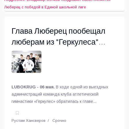
Люберец с победой в Единой школьной лиге
Глава Люберец пообещал
люберам из "Геркулеса"
новое помещение
LUBOKRUG - 06 мая.
В ходе одной из выездных
администраций команда клуба атлетической
гимнастики «Геркулес» обратилась к главе
городского округа Люберцы Владимиру Волкову с
просьбой предоставить клубу помещение большей
Рустам Хансверов
Срочно
площади.