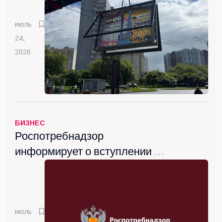
июль
24,
2026
БИЗНЕС
Роспотребнадзор
информирует о вступлении с
сентября новых санитарных
правил
июль