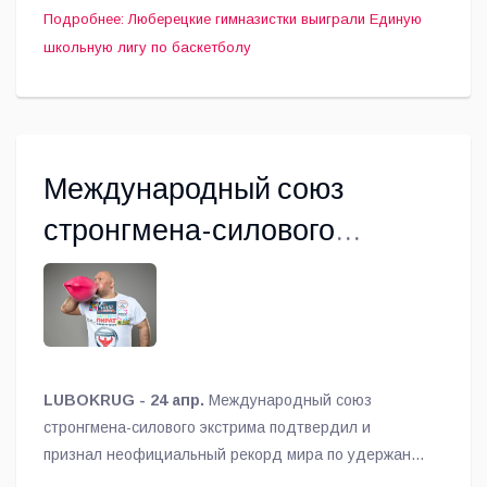
Подробнее: Люберецкие гимназистки выиграли Единую
школьную лигу по баскетболу
Международный союз
стронгмена-силового
экстрима признал
неофициальный рекорд
мира экстремала из
Люберец
LUBOKRUG - 24 апр.
Международный союз
стронгмена-силового экстрима подтвердил и
признал неофициальный рекорд мира по удержанию
платформы с автомобилем ВАЗ-2108 и