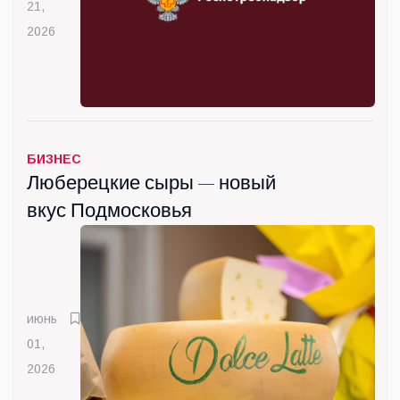
21,
2026
БИЗНЕС
Люберецкие сыры — новый
вкус Подмосковья
июнь
01,
2026