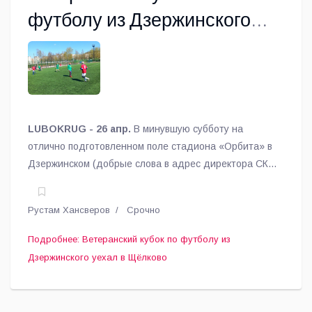
футболу из Дзержинского
уехал в Щёлково
LUBOKRUG - 26 апр.
В минувшую субботу на
отлично подготовленном поле стадиона «Орбита» в
Дзержинском (добрые слова в адрес директора СК
«Орбита» Ивана Александровича Сироша!)
состоялось, можно сказать, открытие летнего
Рустам Хансверов
Срочно
футбольного сезона в Люберецком округе.
Подробнее: Ветеранский кубок по футболу из
Дзержинского уехал в Щёлково