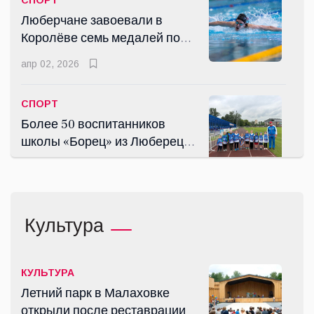
СПОРТ
Люберчане завоевали в
Королёве семь медалей по
плаванию
апр 02, 2026
СПОРТ
Более 50 воспитанников
школы «Борец» из Люберец
успешно сдали нормы ГТО
июнь 30, 2026
СПОРТ
Культура
Дмитрий Аленичев и Егор
Титов сыграли в Люберцах в
рамках сезона "Выходи во
июль 11, 2026
КУЛЬТУРА
двор"
Летний парк в Малаховке
открыли после реставрации
КУЛЬТУРА