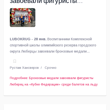
завоевали фигуристы
Люберец на «Кубке
Федерации» среди балетов
на льду
LUBOKRUG - 28 янв.
Воспитанники Комплексной
спортивной школы олимпийского резерва городского
округа Люберцы завоевали бронзовые медали
Всероссийского физкультурного мероприятия «Кубок
Федерации» среди балетов на льду- I этап
Рустам Хансверов
Срочно
«Ледовая гармония», сообщили в спортшколе.
Подробнее: Бронзовые медали завоевали фигуристы
Люберец на «Кубке Федерации» среди балетов на льду