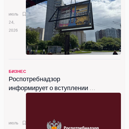
июль
24,
2026
БИЗНЕС
Роспотребнадзор
информирует о вступлении с
сентября новых санитарных
правил
июль