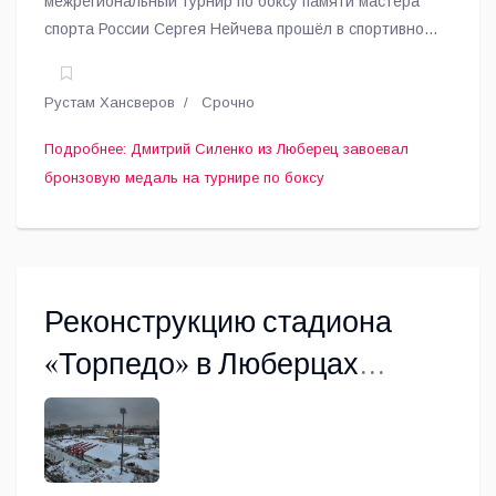
межрегиональный турнир по боксу памяти мастера
спорта России Сергея Нейчева прошёл в спортивной
школе «Орбита» городского округа Люберцы.
Рустам Хансверов
Срочно
Подробнее: Дмитрий Силенко из Люберец завоевал
бронзовую медаль на турнире по боксу
Реконструкцию стадиона
«Торпедо» в Люберцах
планируют завершить до
конца года