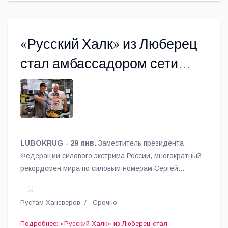
«Русский Халк» из Люберец
стал амбассадором сети
кафе «Пират Пицца и Суши»
LUBOKRUG - 29 янв.
Заместитель президента
Федерации силового экстрима России, многократный
рекордсмен мира по силовым номерам Сергей
Агаджанян по прозвищу «Русский Халк» стал
амбассадором сети кафе «Пират Пицца и Суши».
Рустам Хансверов
Срочно
Подробнее: «Русский Халк» из Люберец стал