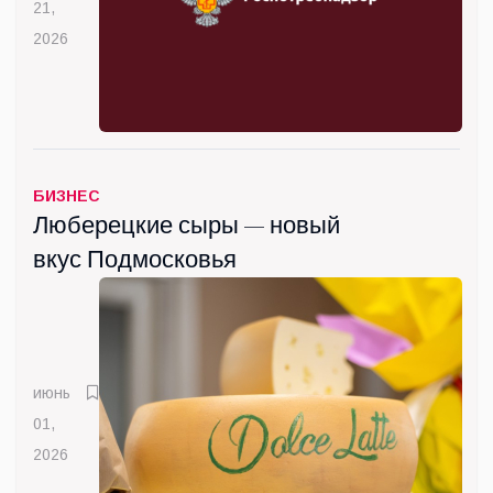
21,
2026
БИЗНЕС
Люберецкие сыры — новый
вкус Подмосковья
июнь
01,
2026