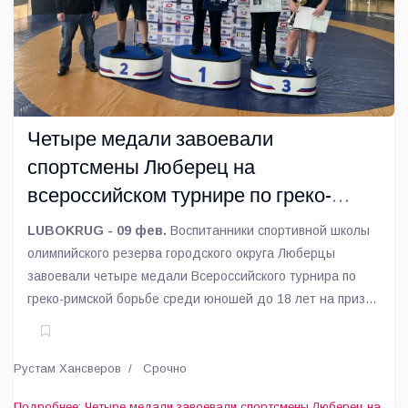
Четыре медали завоевали
спортсмены Люберец на
всероссийском турнире по греко-
римской борьбе
LUBOKRUG - 09 фев.
Воспитанники спортивной школы
олимпийского резерва городского округа Люберцы
завоевали четыре медали Всероссийского турнира по
греко-римской борьбе среди юношей до 18 лет на призы
чемпиона Европы и СССР В. Г. Ивлева.
Рустам Хансверов
Срочно
Подробнее: Четыре медали завоевали спортсмены Люберец на