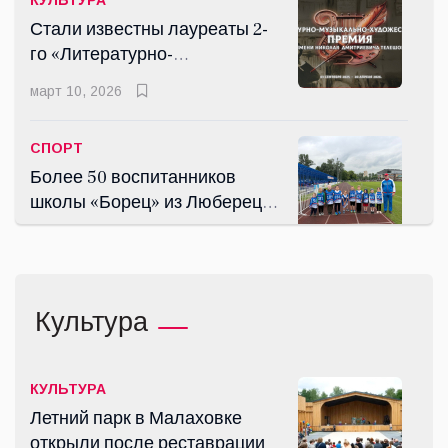
КУЛЬТУРА
Стали известны лауреаты 2-
го «Литературно-
музыкально-
март 10, 2026
художественного конкурса-
Премии имени Н.Д.
СПОРТ
Телешова»
Более 50 воспитанников
школы «Борец» из Люберец
успешно сдали нормы ГТО
июнь 30, 2026
СПОРТ
Культура
Люберчане завоевали в
Королёве семь медалей по
плаванию
апр 02, 2026
КУЛЬТУРА
Летний парк в Малаховке
открыли после реставрации
СПОРТ