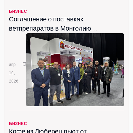
БИЗНЕС
Соглашение о поставках
ветпрепаратов в Монголию
подписала Госкомпания
"ВИК" из Люберец
апр
10,
2026
БИЗНЕС
Кофе из Люберец пьют от