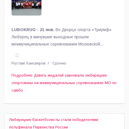
соревнованиях МО по самбо
LUBOKRUG - 21 янв.
Во Дворце спорта «Триумф»
Люберец в минувшие выходные прошли
межмуниципальные соревнования Московской
области по самбо среди юношей 14-16 лет (Зона
Восток).
Рустам Хансверов
Срочно
Подробнее: Девять медалей завоевали люберецкие
спортсмены на межмуниципальных соревнованиях МО по
самбо
Люберецкие баскетболисты стали победителями
полуфинала Первенства России