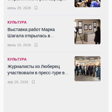
Восемь медалей
июнь 28, 2026
Всероссийских соревнований
по самбо завоевали
март 19, 2026
КУЛЬТУРА
спортсмены Люберец
Выставка работ Марка
Шагала открылась в
КУЛЬТУРА
Люберцах
Вальс Победы закружило в
июнь 19, 2026
Доме офицеров городского
округа Люберцы
мая 10, 2025
КУЛЬТУРА
Журналисты из Люберец
участвовали в пресс-туре в
КУЛЬТУРА
Гжель
Летний парк в Малаховке
апр 26, 2026
открыли после реставрации
июнь 28, 2026
СПОРТ