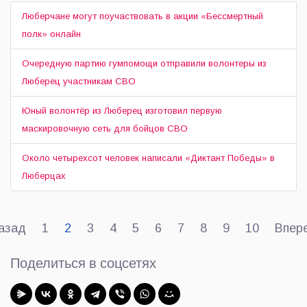
Люберчане могут поучаствовать в акции «Бессмертный
полк» онлайн
Очередную партию гумпомощи отправили волонтеры из
Люберец участникам СВО
Юный волонтёр из Люберец изготовил первую
маскировочную сеть для бойцов СВО
Около четырехсот человек написали «Диктант Победы» в
Люберцах
азад
1
2
3
4
5
6
7
8
9
10
Впер
Поделиться в соцсетях