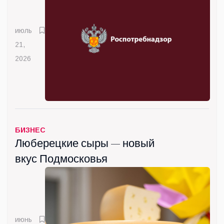
правил
июль
21,
2026
БИЗНЕС
Люберецкие сыры — новый
вкус Подмосковья
июнь