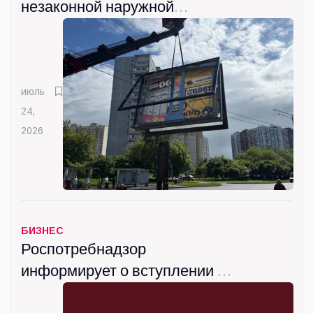
незаконной наружной
рекламы демонтировали в
Люберцах с начала года
июль
24,
2026
БИЗНЕС
Роспотребнадзор
информирует о вступлении с
сентября новых санитарных