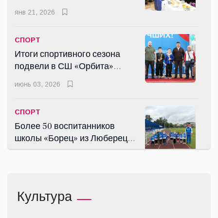
подвело итоги 2025 года
янв 21, 2026
СПОРТ
Итоги спортивного сезона
подвели в СШ «Орбита»
города Дзержинского
июнь 03, 2026
СПОРТ
Более 50 воспитанников
школы «Борец» из Люберец
успешно сдали нормы ГТО
июнь 30, 2026
КУЛЬТУРА
Культура
Летний парк в Малаховке
открыли после реставрации