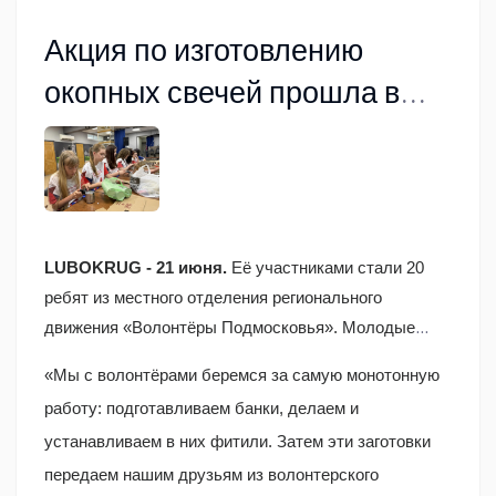
Акция по изготовлению
окопных свечей прошла в
Люберцах
LUBOKRUG - 21 июня.
Её участниками стали 20
ребят из местного отделения регионального
движения «Волонтёры Подмосковья». Молодые
активисты впервые учились делать заготовки для
«Мы с волонтёрами беремся за самую монотонную
окопных свечей. Благодаря грамотному
работу: подготавливаем банки, делаем и
инструктажу, они достаточно быстро овладели
устанавливаем в них фитили. Затем эти заготовки
необходимыми навыками.
передаем нашим друзьям из волонтерского