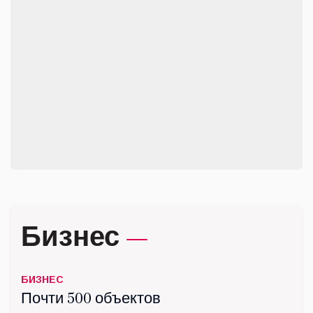
плаванию
апр 02, 2026
СПОРТ
Люберецкая спортсменка
привезла серебро из
Чебоксар
апр 27, 2026
Бизнес
БИЗНЕС
Почти 500 объектов