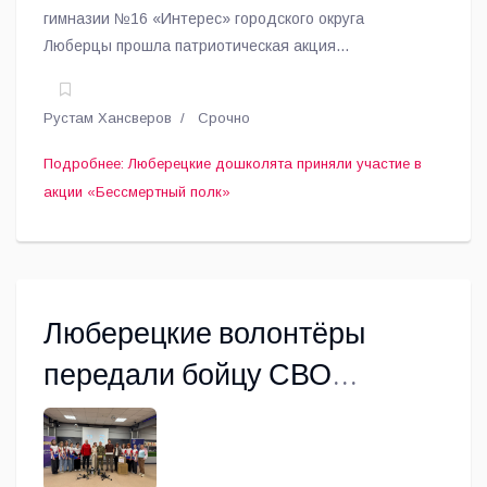
гимназии №16 «Интерес» городского округа
Люберцы прошла патриотическая акция
«Бессмертный полк». Воспитанники вместе с
педагогами вышли с портретами своих героев —
Рустам Хансверов
Срочно
участников Великой Отечественной войны.
Подробнее: Люберецкие дошколята приняли участие в
акции «Бессмертный полк»
Люберецкие волонтёры
передали бойцу СВО
гуманитарную помощь