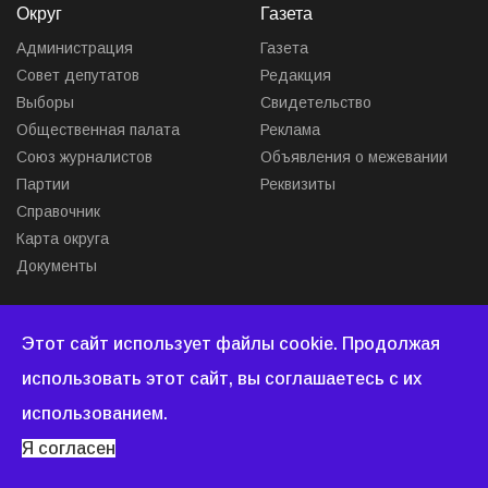
Округ
Газета
Администрация
Газета
Совет депутатов
Редакция
Выборы
Свидетельство
Общественная палата
Реклама
Союз журналистов
Объявления о межевании
Партии
Реквизиты
Справочник
Карта округа
Документы
О нас
Контакты
Этот сайт использует файлы cookie. Продолжая
Редакция
Сетевое издание
использовать этот сайт, вы соглашаетесь с их
Проекты
"Люберецкий округ"
Презентации
использованием.
Свидетельство ЭЛ № ФС
Соцсети
Я согласен
77-86555 от 29.12.2023
Контакты