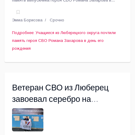
память выпускника героя СВО Романа Захарова в
день его рождения 8 мая, сообщает корреспондент
газеты «Люберецкий округ».
Эмма Борисова
Срочно
Подробнее: Учащиеся из Люберецкого округа почтили
память героя СВО Романа Захарова в день его
рождения
Ветеран СВО из Люберец
завоевал серебро на
инклюзивном фестивале
«Кубок мужества»