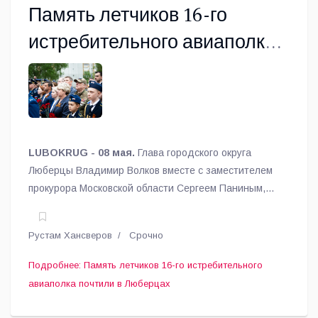
Память летчиков 16-го
истребительного авиаполка
почтили в Люберцах
LUBOKRUG - 08 мая.
Глава городского округа
Люберцы Владимир Волков вместе с заместителем
прокурора Московской области Сергеем Паниным,
городским прокурором Денисом Андреевым в канун
Дня Победы возложили цветы к памятнику «Трем
Рустам Хансверов
Срочно
Иванам», почтив память легендарных летчиков 16-го
истребительного авиаполка.
Подробнее: Память летчиков 16-го истребительного
авиаполка почтили в Люберцах