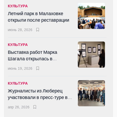
июнь 28, 2026
КУЛЬТУРА
Летний парк в Малаховке
открыли после реставрации
СПОРТ
Дмитрий Аленичев и Егор
июнь 28, 2026
Титов сыграли в Люберцах в
рамках сезона "Выходи во
июль 11, 2026
КУЛЬТУРА
двор"
Выставка работ Марка
Шагала открылась в
КУЛЬТУРА
Люберцах
Выставка работ Марка
июнь 19, 2026
Шагала открылась в
Люберцах
июнь 19, 2026
КУЛЬТУРА
Журналисты из Люберец
участвовали в пресс-туре в
СПОРТ
Гжель
Люберчане завоевали в
апр 26, 2026
Королёве семь медалей по