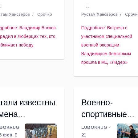
то приближает
операции
уге
центре
берцы на
«Лидер» для
обеду
Владимиром
стам Хансверов
Срочно
Рустам Хансверов
Срочн
зе
школьников и
Земсковым
щественной
молодежи
дробнее: Владимир Волков
Подробнее: Встреча с
иемной
состоялась
прошла в МЦ
градил в Люберцах тех, кто
участником специальной
диной
встреча с
«Лидер»
иближает победу
военной операции
ссии»
участником
Владимиром Земсковым
ошла
специальной
прошла в МЦ «Лидер»
треча
военной
ащитники
операции
 фронте и в
Владимиром
лу».
Земсковым,
сообщили в
тали известны
Военно-
Ассоциации
ветеранов
мена
спортивные
СВО округа.
ауреатов
соревнования
BOKRUG
LUBOKRUG -
онкурса
26 фев.
В
«Гвардейская
21