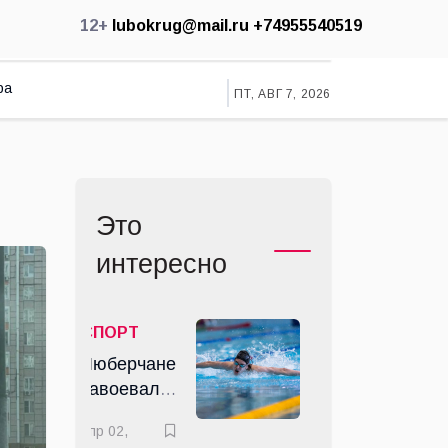
12+
lubokrug@mail.ru
+74955540519
ра
ПТ, АВГ 7, 2026
Это
интересно
СПОРТ
Люберчане
завоевали
в Королёве
апр 02,
семь