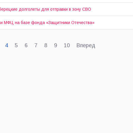
операции
берецкие долголеты для отправки в зону СВО
«Десант
Жизни».
уги МФЦ на базе фонда «Защитники Отечества»
4
5
6
7
8
9
10
Вперед