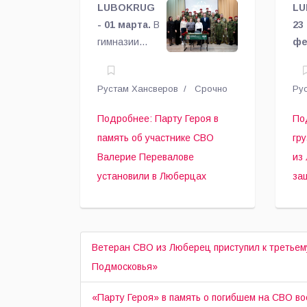
участнике СВО
п
бойцов СВО,
LUBOKRUG
LU
которые
Валерие
- 01 марта.
В
о
23
проходят
гимназии
фе
Перевалове
Л
лечение.
№18 поселка
Дн
Томилино
За
установили в
з
Рустам Хансверов
Срочно
Ру
увековечили
От
Люберцах
О
память
го
Подробнее: Парту Героя в
По
выпускника –
окр
память об участнике СВО
гр
участника
Лю
Валерие Перевалове
из
специальной
от
установили в Люберцах
за
военной
оч
операции
гу
Валерия
гр
Перевалова.
уч
Ветеран СВО из Люберец приступил к третьем
сп
во
Подмосковья»
оп
«Парту Героя» в память о погибшем на СВО в