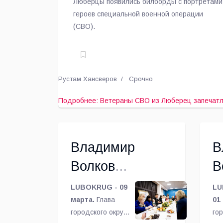
Люберцы появились билборды с портретами
героев специальной военной операции
(СВО).
Рустам Хансверов
Срочно
Подробнее: Ветераны СВО из Люберец запечатл
Владимир
В
Волков
В
встретился в
н
LUBOKRUG - 09
LU
Люберцах с
марта.
Глава
Л
01
городского округа
го