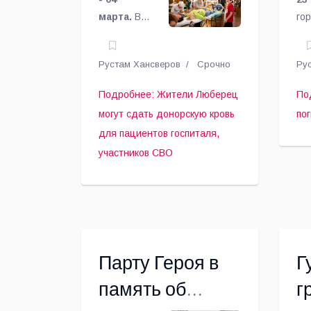
донорскую
Л
марта.
В
го
кровь для
городском
окр
округе
Лю
пациентов
Рустам Хансверов
Срочно
Ру
Люберцы 12
на
госпиталя,
марта
за
Подробнее: Жители Люберец
По
сотрудники
От
участников СВО
могут сдать донорскую кровь
по
госпиталя
по
для пациентов госпиталя,
имени А.А.
по
участников СВО
Вишневского
во
проведут
со
акцию,
пр
доноры
ад
могут
окр
принять
Парту Героя в
Г
участие в ней
и сдать кровь
память об
г
для