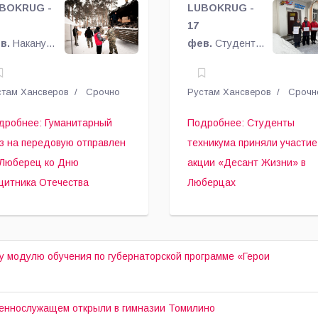
ередовую
приняли
СВО
BOKRUG -
LUBOKRUG -
очередную
тправлен из
участие в акци
17
партию
в.
Накануне
фев.
Студенты
юберец ко Дню
«Десант Жизн
гуманитарного
я
Люберецкого
груза.
щитника
техникума
ащитника
в Люберцах
стам Хансверов
Срочно
Рустам Хансверов
Срочн
ечества из
имени Героя
течества
родского
Советского
дробнее: Гуманитарный
Подробнее: Студенты
уга
Союза, лётчика-
уз на передовую отправлен
техникума приняли участие
берцы был
космонавта
 Люберец ко Дню
акции «Десант Жизни» в
правлен
Ю.А. Гагарина
щитника Отечества
Люберцах
ередной
присоединились
манитарный
к масштабной
уз для
акции по сбору
астников
гуманитарной
у модулю обучения по губернаторской программе «Герои
ециальной
помощи для
енной
участников
ерации.
специальной
оеннослужащем открыли в гимназии Томилино
военной