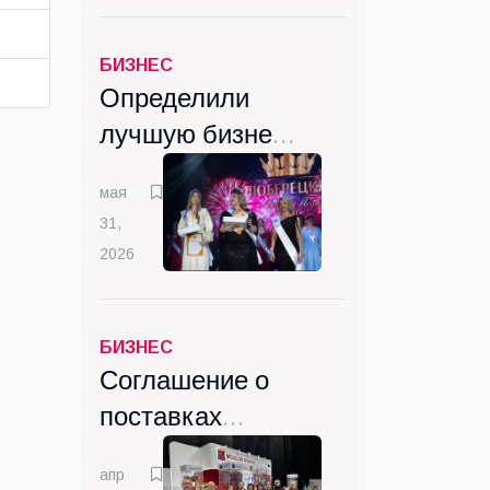
БИЗНЕС
Определили
лучшую бизнес-
леди
мая
Люберецкого
31,
округа
2026
БИЗНЕС
Соглашение о
поставках
ветпрепаратов
апр
в Монголию