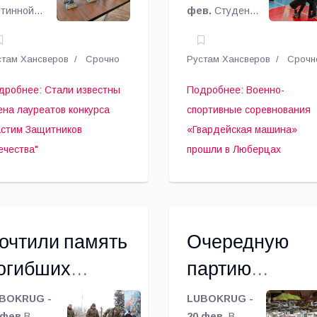
ртинной
фев.
Студенты
Растим
машина»
лерее
Техникума
ошло
экономики и
ащитников
прошли в
стам Хансверов
Срочно
Рустам Хансверов
Срочн
ствование
права г.о.
течества"
Люберцах
уреатов
Люберцы
дробнее: Стали известны
Подробнее: Военно-
орческого
приняли
ена лауреатов конкурса
спортивные соревнования
нкурса
участие в
астим Защитников
«Гвардейская машина»
астим
военно-
ечества"
прошли в Люберцах
щитников
спортивных
ечества"
соревнованиях
 итогам
«Гвардейская
25 года.
машина»,
приуроченных
очтили память
Очередную
ко Дню
защитника
огибших
партию
Отечества,
оинов в
гуманитарного
сообщает
BOKRUG -
LUBOKRUG -
Ассоциация
 фев.
В
20 фев.
В