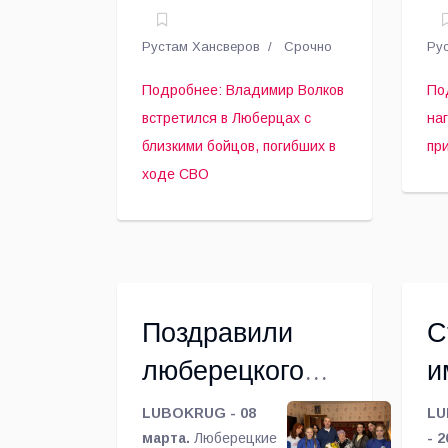
близкими
к
Люберцы
окр
Владимир Волков
Лю
бойцов,
п
Рустам Хансверов
Срочно
Ру
вместе с
ба
погибших в
координаторами
об
Подробнее: Владимир Волков
По
государственного
пр
ходе СВО
встретился в Люберцах с
на
фонда
«Е
близкими бойцов, погибших в
пр
«Защитники
Ро
ходе СВО
Отечества»
пр
встретился с
вс
близкими бойцов,
«З
погибших в ходе
на
специальной
ты
военной
Поздравили
С
операции.
люберецкого
и
ветерана войны
л
LUBOKRUG - 08
LU
Адельфину
марта.
Люберецкие
к
- 