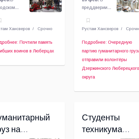
юберцах
груза отправи
ветеранов
родском
преддверии
волонтёры
СВО.
уге
Дня
берцы
защитника
Дзержинского
стам Хансверов
Срочно
Рустам Хансверов
Срочн
кануне Дня
Отечества
Люберецкого
щитника
волонтеры
дробнее: Почтили память
Подробнее: Очередную
ечества
общественного
округа
гибших воинов в Люберцах
партию гуманитарного груз
чтили память
движения
отправили волонтёры
гибших
«Ангелы
Дзержинского Люберецког
инов,
Победы»
округа
общает
города
есс-служба
Дзержинского
министрации
городского
уга.
округа
Люберцы
уманитарный
Студенты
отправили в
зону
руз на
техникума
проведения