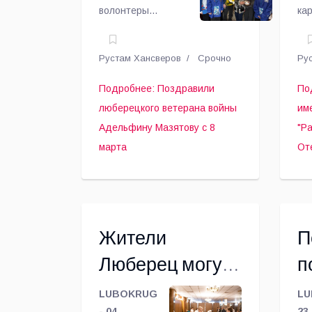
волонтеры
ка
Мазятову с 8
"
поздравили
га
участницу Великой
пр
марта
З
Рустам Хансверов
Срочно
Ру
Отечественной
че
О
войны Адельфину
ла
Подробнее: Поздравили
По
Мазятову с
тв
люберецкого ветерана войны
им
Международным
ко
Адельфину Мазятову с 8
"Р
женским днем.
"Р
марта
От
за
От
по
20
Жители
П
Люберец могут
п
сдать
в
LUBOKRUG
LU
- 04
23