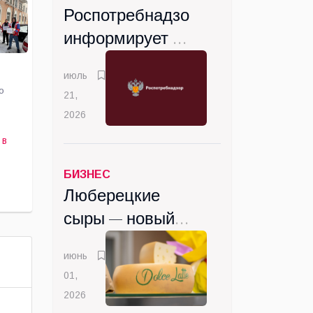
Роспотребнадзор
и
информирует о
и»
вступлении с
июль
сентября новых
о
21,
санитарных
2026
правил
 в
БИЗНЕС
Люберецкие
сыры — новый
вкус
июнь
Подмосковья
01,
2026