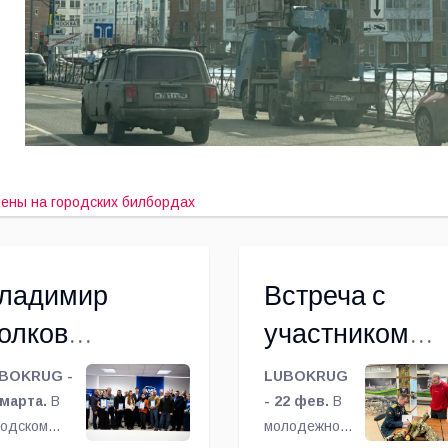
ены на городских билбордах
ладимир
Встреча с
олков
участником
аградил в
специальной
BOKRUG -
LUBOKRUG
юберцах тех,
 марта.
В
военной
- 22 фев.
В
родском
молодежном