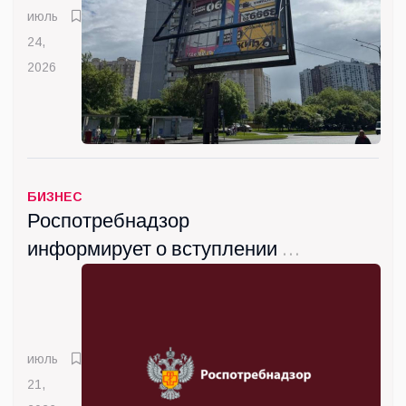
июль
24,
2026
БИЗНЕС
Роспотребнадзор
информирует о вступлении с
сентября новых санитарных
правил
июль
21,