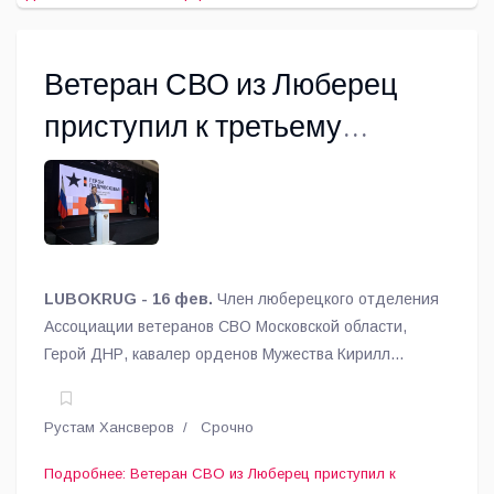
Ветеран СВО из Люберец
приступил к третьему
модулю обучения по
губернаторской программе
«Герои Подмосковья»
LUBOKRUG - 16 фев.
Член люберецкого отделения
Ассоциации ветеранов СВО Московской области,
Герой ДНР, кавалер орденов Мужества Кирилл
Соснин приступил к обучению на третьем модуле
масштабной губернаторской программы «Герои
Рустам Хансверов
Срочно
Подмосковья».
Подробнее: Ветеран СВО из Люберец приступил к