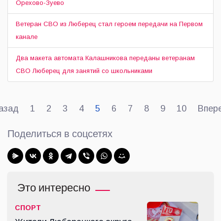
Орехово-Зуево
Ветеран СВО из Люберец стал героем передачи на Первом
канале
Два макета автомата Калашникова переданы ветеранам
СВО Люберец для занятий со школьниками
азад
1
2
3
4
5
6
7
8
9
10
Впер
Поделиться в соцсетях
Это интересно
СПОРТ