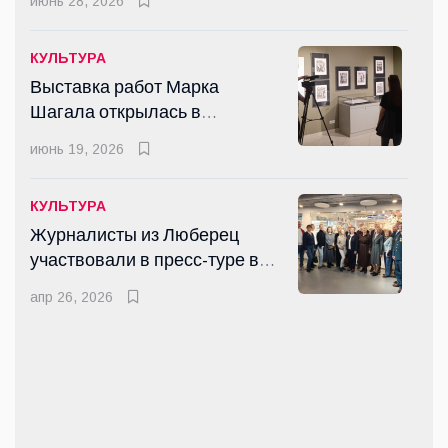
июнь 28, 2026
открыли после реставрации
июнь 28, 2026
КУЛЬТУРА
Выставка работ Марка
Шагала открылась в
СПОРТ
Люберцах
«Русский Халк» установил
июнь 19, 2026
опасный рекорд мира по
сценическому экстриму в
июнь 12, 2026
КУЛЬТУРА
Люберцах
Журналисты из Люберец
участвовали в пресс-туре в
КУЛЬТУРА
Гжель
Вальс Победы закружило в
апр 26, 2026
Доме офицеров городского
округа Люберцы
мая 10, 2025
СПОРТ
Спортивный этап конкурса