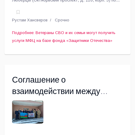
Люберцы (Октябрьский проспект, д. 120, корп. 3) по
инициативе главы муниципалитета Владимира
Волкова для ветеранов специальной военной
Рустам Хансверов
Срочно
операции и членов их семей ведёт приём сотрудник
МФЦ.
Подробнее: Ветераны СВО и их семьи могут получить
услуги МФЦ на базе фонда «Защитники Отечества»
Соглашение о
взаимодействии между
ветеранскими
организациями подписано в
Люберцах