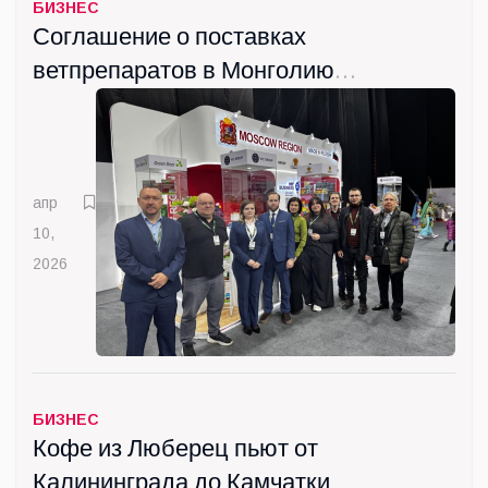
БИЗНЕС
Соглашение о поставках
ветпрепаратов в Монголию
подписала Госкомпания
"ВИК" из Люберец
апр
10,
2026
БИЗНЕС
Кофе из Люберец пьют от
Калининграда до Камчатки