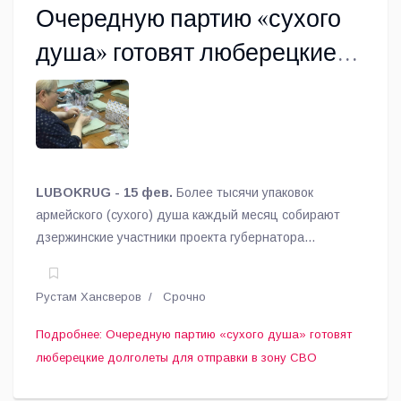
Очередную партию «сухого
душа» готовят люберецкие
долголеты для отправки в
зону СВО
LUBOKRUG - 15 фев.
Более тысячи упаковок
армейского (сухого) душа каждый месяц собирают
дзержинские участники проекта губернатора
Московской области Андрея Воробьева «Активное
долголетие» для отправки в зону проведения СВО.
Рустам Хансверов
Срочно
Подробнее: Очередную партию «сухого душа» готовят
люберецкие долголеты для отправки в зону СВО