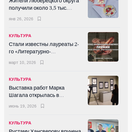
Жители Люберецкого округа
получили около 3,5 тыс.
знаков ГТО в 2025 году
янв 26, 2026
КУЛЬТУРА
Стали известны лауреаты 2-
го «Литературно-
музыкально-
март 10, 2026
художественного конкурса-
Премии имени Н.Д.
КУЛЬТУРА
Телешова»
Выставка работ Марка
Шагала открылась в
Люберцах
июнь 19, 2026
КУЛЬТУРА
Рустаму Хансверову вручена