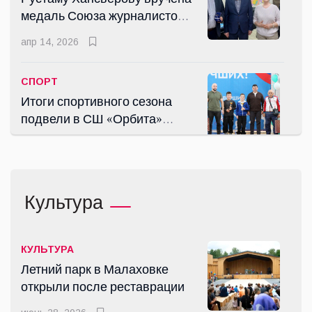
медаль Союза журналистов
России
апр 14, 2026
СПОРТ
Итоги спортивного сезона
подвели в СШ «Орбита»
города Дзержинского
июнь 03, 2026
СПОРТ
Культура
Люберецкая спортсменка
привезла серебро из
Чебоксар
апр 27, 2026
КУЛЬТУРА
Летний парк в Малаховке
открыли после реставрации
КУЛЬТУРА
Летний парк в Малаховке