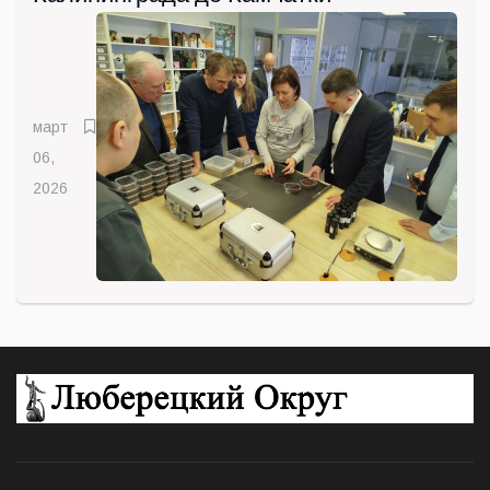
март
06,
2026