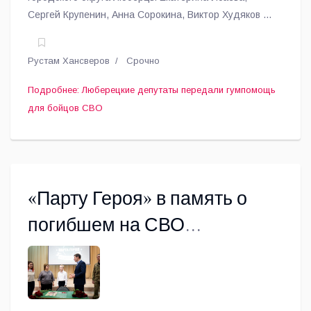
Сергей Крупенин, Анна Сорокина, Виктор Худяков и
председатель местного отделения московского
областного общественного движения «Отцы
Рустам Хансверов
Срочно
Подмосковья» Александр Мерзликин передали
очередную партию гуманитарной помощи бойцам
Подробнее: Люберецкие депутаты передали гумпомощь
СВО.
для бойцов СВО
«Парту Героя» в память о
погибшем на СВО
военнослужащем открыли в
гимназии Томилино