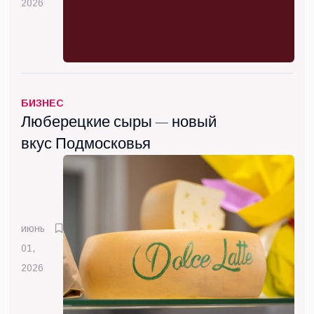
2026
БИЗНЕС
Люберецкие сыры — новый
вкус Подмосковья
июнь
01,
2026